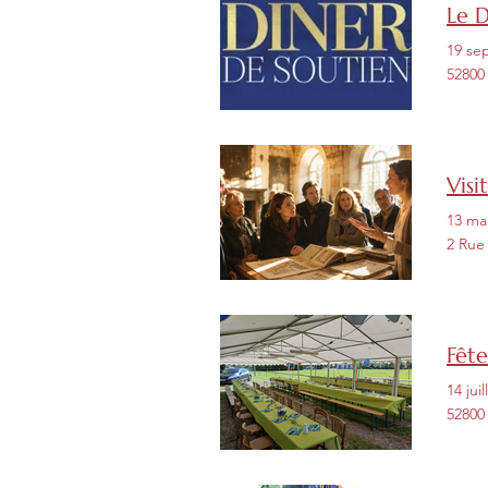
Le 
19 se
52800
Vis
13 ma
2 Rue
Fête
14 jui
52800