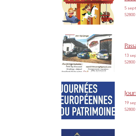
5 sep
52800
Pass
13 se
52800
Jou
19 se
52800