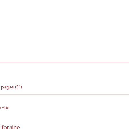
Résultats de recherche
 pages (31)
e vide
 foraine