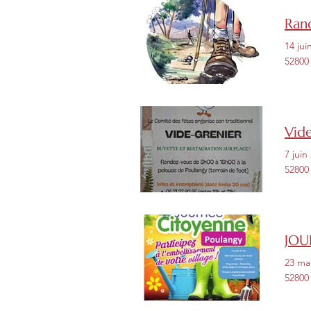
Rand
14 jui
52800
Vid
7 juin
52800
JOU
23 ma
52800