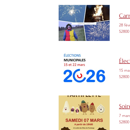
Carn
28 fév
52800
Élec
15 ma
52800
Soir
7 mar
52800